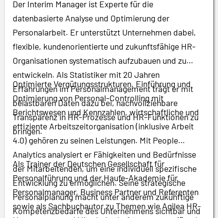
Der Interim Manager ist Experte für die
datenbasierte Analyse und Optimierung der
Personalarbeit. Er unterstützt Unternehmen dabei,
flexible, kundenorientierte und zukunftsfähige HR-
Organisationen systematisch aufzubauen und zu
entwickeln. Als Statistiker mit 20 Jahren
Optimierte Vergütungsstrukturen, Einführung und
Erfahrungen im Personalmanagement trägt er mit
Optimierung von Personal-Controlling mit
belastbaren Daten dazu bei, nachvollziehbare
Berichtswesen und Kennzahlen, wirtschaftliche und
Transparenz in HR-Prozesse und HR-Funktionen zu
effiziente Arbeitszeitorganisation (inklusive Arbeit
bringen.
4.0) gehören zu seinen Leistungen. Mit People
Analytics analysiert er Fähigkeiten und Bedürfnisse
Als Trainer der Deutschen Gesellschaft für
der Mitarbeitenden, um eine individuell spezifische
Personalführung und der Haufe-Akademie für
Entwicklung zu ermöglichen. Seine strategische
Personalmanager, Business Partner und Referenten
Personalplanung macht unter anderem zukünftige
sowie als Sachbuchautor zu Themen wie Agilea HR-
Kompetenzbedarfe des Unternehmens sichtbar und