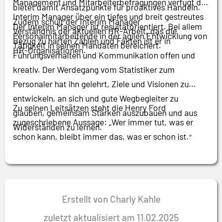
Management und Mitarbeiterbefragungen verfügt der
bietet damit Ansatzpunkte für proaktives Handeln.
Interim Manager über ein tiefes und breit gestreutes
Zudem schult der Interim Manager
Der Interim Manager ist resultatorientiert. Bei allem
Verständnis der aktuellen HR-Arbeit, das die
Personalmitarbeitende in der agilen Entwicklung von
Bezug zu harten Zahlen und Fakten ist er in
Tätigkeit in seinen Mandaten bereichert.
HR-Organisationen.
Führungsverhalten und Kommunikation offen und
kreativ. Der Werdegang vom Statistiker zum
Personaler hat ihn gelehrt, Ziele und Visionen zu
entwickeln, an sich und gute Wegbegleiter zu
Zu seinen Leitsätzen steht die Henry Ford
glauben, gemeinsam Stärken auszubauen und aus
zugeschriebene Aussage: „Wer immer tut, was er
Widerständen zu lernen.
schon kann, bleibt immer das, was er schon ist.
“
Erstellt von Charly Kahle
zuletzt aktualisiert am 11.02.2025