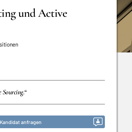
ting und Active
sitionen
e Sourcing.“
Kandidat anfragen