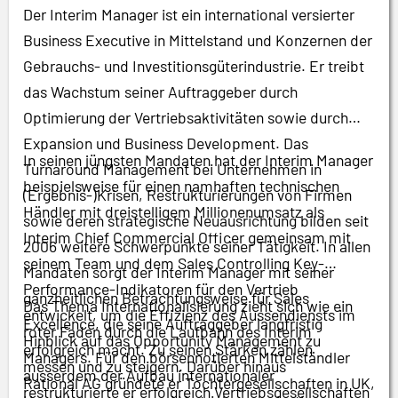
Der Interim Manager ist ein international versierter
Business Executive in Mittelstand und Konzernen der
Gebrauchs- und Investitionsgüterindustrie. Er treibt
das Wachstum seiner Auftraggeber durch
Optimierung der Vertriebsaktivitäten sowie durch
Expansion und Business Development. Das
In seinen jüngsten Mandaten hat der Interim Manager
Turnaround Management bei Unternehmen in
beispielsweise für einen namhaften technischen
(Ergebnis-)Krisen, Restrukturierungen von Firmen
Händler mit dreistelligem Millionenumsatz als
sowie deren strategische Neuausrichtung bilden seit
Interim Chief Commercial Officer gemeinsam mit
2006 weitere Schwerpunkte seiner Tätigkeit. In allen
seinem Team und dem Sales Controlling Key-
Mandaten sorgt der Interim Manager mit seiner
Performance-Indikatoren für den Vertrieb
ganzheitlichen Betrachtungsweise für Sales
Das Thema Internationalisierung zieht sich wie ein
entwickelt, um die Effizienz des Aussendiensts im
Excellence, die seine Auftraggeber langfristig
roter Faden durch die Laufbahn des Interim
Hinblick auf das Opportunity Management zu
erfolgreich macht. Zu seinen Stärken zählen
Managers. Für den börsennotierten Mittelständler
messen und zu steigern. Darüber hinaus
ausserdem der Aufbau internationaler
Rational AG gründete er Tochtergesellschaften in UK,
restrukturierte er erfolgreich Vertriebsgesellschaften