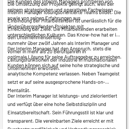
Die Kunden des Interim Managers profitieren von
Die Umsetzung der Projekte gelingt auch, weil der
seinem strategischen und operativen Fachwissen
Interim Manager lösungsorientierte Teams bildet. Die
sowie von seinen Erfahrungen aus
Einbindung der Mitarbeitenden ist unerlässlich für die
länderübergreifenden Projekten mit
Erreichung der Ziele. Die Mitarbeitenden erarbeiten
unterschiedlichen Kulturen. Das Know-how hat er in
den Unternehmenserfolg.
nunmehr über zwölf Jahren als Interim Manager und
Der Interim Manager hat den Anspruch, stets die
vorher in mehr als 20 Berufsjahren in
optimale Lösung für seine Auftraggeber zu erreichen.
Leitungsfunktionen der Industrie in multinationalen
Kunden können sich auf seine hohe strategische und
Unternehmen erworben.
analytische Kompetenz verlassen. Neben Teamgeist
setzt er auf seine ausgesprochene Hands-on-
Mentalität.
Der Interim Manager ist leistungs- und zielorientiert
und verfügt über eine hohe Selbstdisziplin und
Einsatzbereitschaft. Sein Führungsstil ist klar und
transparent. Die vereinbarten Ziele erreicht er mit
Durchsetzungsfähigkeit und Verhandlungsgeschick –