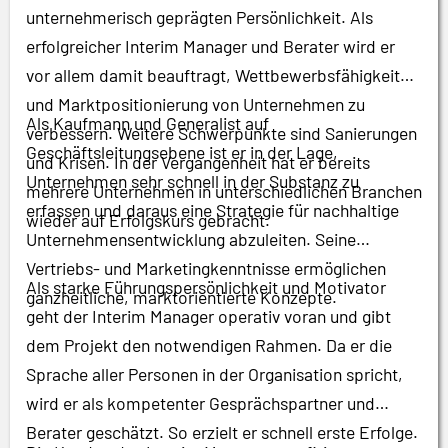
unternehmerisch geprägten Persönlichkeit. Als
erfolgreicher Interim Manager und Berater wird er
vor allem damit beauftragt, Wettbewerbsfähigkeit
und Marktpositionierung von Unternehmen zu
Als Kaufmann und Generalist auf
verbessern. Weitere Schwerpunkte sind Sanierungen
Geschäftsleitungsebene ist er in der Lage,
und Krisen. In der Vergangenheit hat er bereits
Unternehmen sehr schnell in der Substanz zu
mehrere Unternehmen in unterschiedlichen Branchen
erfassen und daraus eine Strategie für nachhaltige
wieder auf Erfolgskurs gebracht.
Unternehmensentwicklung abzuleiten. Seine
Vertriebs- und Marketingkenntnisse ermöglichen
Als starke Führungspersönlichkeit und Motivator
ganzheitliche, marktorientierte Konzepte.
geht der Interim Manager operativ voran und gibt
dem Projekt den notwendigen Rahmen. Da er die
Sprache aller Personen in der Organisation spricht,
wird er als kompetenter Gesprächspartner und
Berater geschätzt. So erzielt er schnell erste Erfolge.