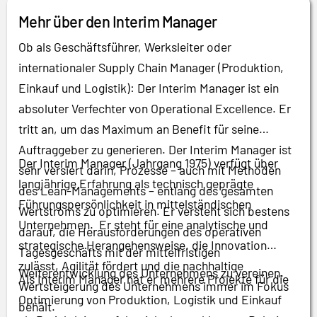
Mehr über den Interim Manager
Ob als Geschäftsführer, Werksleiter oder
internationaler Supply Chain Manager (Produktion,
Einkauf und Logistik): Der Interim Manager ist ein
absoluter Verfechter von Operational Excellence. Er
tritt an, um das Maximum an Benefit für seine
Auftraggeber zu generieren. Der Interim Manager ist
Der Interim Manager (Jahrgang 1975) verfügt über
sehr versiert darin, Prozesse – auch mit Methoden
langjährige Erfahrung als technisch geprägte
des Lean-Managements – entlang des gesamten
Führungspersönlichkeit in mittelständischen
Wertstroms zu optimieren. Er versteht sich bestens
Unternehmen. Er steht für eine analytische und
darauf, die Herausforderungen des operativen
strategische Herangehensweise, die Innovation
Tagesgeschäfts mit der mittelfristigen
zulässt, Agilität fördert und die nachhaltige
Weiterentwicklung des Unternehmens zu vereinen.
Als Interim Manager hat er mehrere Projekte für die
Wertsteigerung des Unternehmens immer im Fokus
Optimierung von Produktion, Logistik und Einkauf
behält.