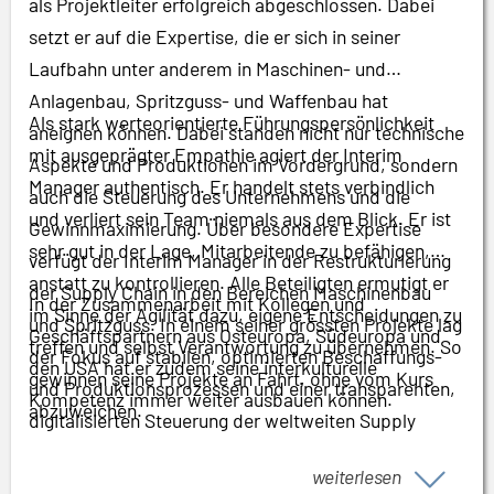
als Projektleiter erfolgreich abgeschlossen. Dabei
setzt er auf die Expertise, die er sich in seiner
Laufbahn unter anderem in Maschinen- und
Anlagenbau, Spritzguss- und Waffenbau hat
Als stark werteorientierte Führungspersönlichkeit
aneignen können. Dabei standen nicht nur technische
mit ausgeprägter Empathie agiert der Interim
Aspekte und Produktionen im Vordergrund, sondern
Manager authentisch. Er handelt stets verbindlich
auch die Steuerung des Unternehmens und die
und verliert sein Team niemals aus dem Blick. Er ist
Gewinnmaximierung. Über besondere Expertise
sehr gut in der Lage, Mitarbeitende zu befähigen,
verfügt der Interim Manager in der Restrukturierung
anstatt zu kontrollieren. Alle Beteiligten ermutigt er
der Supply Chain in den Bereichen Maschinenbau
In der Zusammenarbeit mit Kollegen und
im Sinne der Agilität dazu, eigene Entscheidungen zu
und Spritzguss. In einem seiner grössten Projekte lag
Geschäftspartnern aus Osteuropa, Südeuropa und
treffen und selbst Verantwortung zu übernehmen. So
der Fokus auf stabilen, optimierten Beschaffungs-
den USA hat er zudem seine interkulturelle
gewinnen seine Projekte an Fahrt, ohne vom Kurs
und Produktionsprozessen und einer transparenten,
Kompetenz immer weiter ausbauen können.
abzuweichen.
digitalisierten Steuerung der weltweiten Supply
Chain (S&OP).
weiterlesen