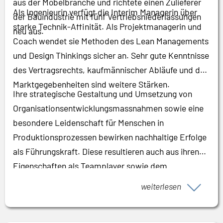
aus der Möbelbranche und richtete einen Zulieferer
Als Ingenieurin verfügt die Interim Managerin über
der Bauindustrie mit fünf Vertriebsniederlassungen
starke Technik-Affinität. Als Projektmanagerin und
neu aus.
Coach wendet sie Methoden des Lean Managements
und Design Thinkings sicher an. Sehr gute Kenntnisse
des Vertragsrechts, kaufmännischer Abläufe und der
Marktgegebenheiten sind weitere Stärken.
Ihre strategische Gestaltung und Umsetzung von
Organisationsentwicklungsmassnahmen sowie eine
besondere Leidenschaft für Menschen in
Produktionsprozessen bewirken nachhaltige Erfolge
als Führungskraft. Diese resultieren auch aus ihren
Eigenschaften als Teamplayer sowie dem
systemischen Blick auf das ganze Unternehmen und
weiterlesen
die Gesamtheit seiner Prozesse.