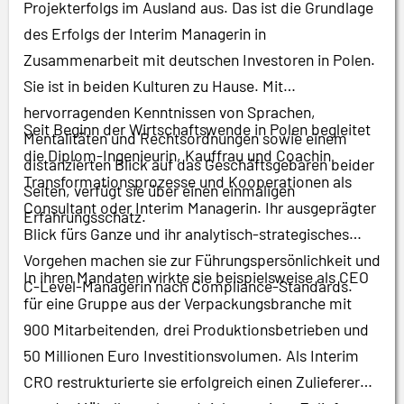
Projekterfolgs im Ausland aus. Das ist die Grundlage
des Erfolgs der Interim Managerin in
Zusammenarbeit mit deutschen Investoren in Polen.
Sie ist in beiden Kulturen zu Hause. Mit
hervorragenden Kenntnissen von Sprachen,
Seit Beginn der Wirtschaftswende in Polen begleitet
Mentalitäten und Rechtsordnungen sowie einem
die Diplom-Ingenieurin, Kauffrau und Coachin
distanzierten Blick auf das Geschäftsgebaren beider
Transformationsprozesse und Kooperationen als
Seiten, verfügt sie über einen einmaligen
Consultant oder Interim Managerin. Ihr ausgeprägter
Erfahrungsschatz.
Blick fürs Ganze und ihr analytisch-strategisches
Vorgehen machen sie zur Führungspersönlichkeit und
In ihren Mandaten wirkte sie beispielsweise als CEO
C-Level-Managerin nach Compliance-Standards.
für eine Gruppe aus der Verpackungsbranche mit
900 Mitarbeitenden, drei Produktionsbetrieben und
50 Millionen Euro Investitionsvolumen. Als Interim
CRO restrukturierte sie erfolgreich einen Zulieferer