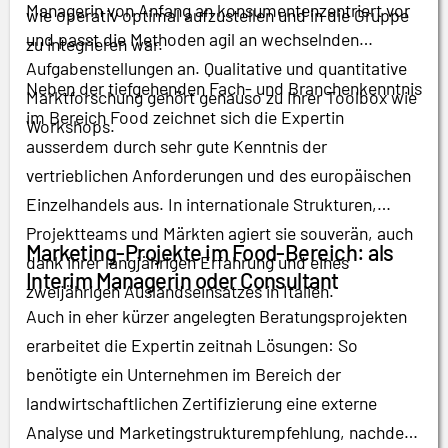
Managerin von Anfang an konsumentenzentriert vor
wie operativ optimal aufzustellen und in die Gruppe
und passt die Methoden agil an wechselnden
zu integrieren war.
Aufgabenstellungen an. Qualitative und quantitative
Neben der tiefgehenden Fach- und Branchenkenntnis
Marktforschung gehört genauso zu Ihrer Toolbox wie
im Bereich Food zeichnet sich die Expertin
Workshops.
ausserdem durch sehr gute Kenntnis der
vertrieblichen Anforderungen und des europäischen
Einzelhandels aus. In internationale Strukturen,
Projektteams und Märkten agiert sie souverän, auch
Marketing-Projekte im Food-Bereich: als
dank ihrer langjährigen Erfahrung und eines
Interim Managerin oder Consultant
zweijährigen Auslandseinsatzes in Italien.
Auch in eher kürzer angelegten Beratungsprojekten
erarbeitet die Expertin zeitnah Lösungen: So
benötigte ein Unternehmen im Bereich der
landwirtschaftlichen Zertifizierung eine externe
Analyse und Marketingstrukturempfehlung, nachdem