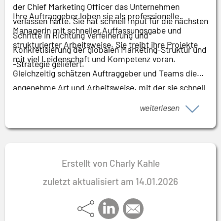
der Chief Marketing Officer das Unternehmen
Ihre Auftraggeber loben sie als professionelle
verlassen hatte. Sie hat schnell Input für die nächsten
Managerin mit schneller Auffassungsgabe und
Schritte in Richtung Verfeinerung und
strukturierter Arbeitsweise. Sie treibt ihre Projekte
Konkretisierung der globalen Marketing-Struktur und
mit viel Leidenschaft und Kompetenz voran.
-Strategie geliefert.
Gleichzeitig schätzen Auftraggeber und Teams die
angenehme Art und Arbeitsweise, mit der sie schnell
das Vertrauen der Führungsmannschaft und der
weiterlesen
Organisation gewinnt. Sie arbeitet mit Weitblick und
hat das Ziel immer vor Augen. So schafft sie in
kürzester Zeit Mehrwert für ihre Kunden.
Erstellt von Charly Kahle
zuletzt aktualisiert am 14.01.2026