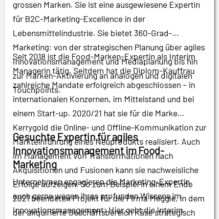
grossen Marken. Sie ist eine ausgewiesene Expertin
für B2C-Marketing-Excellence in der
Lebensmittelindustrie. Sie bietet 360-Grad-
Marketing: von der strategischen Planung über agiles
Seit 2018 ist die Food-Marken-Expertin als Interim
Innovationsmanagement und Mediaplanung bis hin
Managerin tätig. Seitdem hat die Diplom-Kauffrau
zur Marken-Aktivierung an analogen und digitalen
zahlreiche Mandate erfolgreich abgeschlossen – in
Touchpoints.
internationalen Konzernen, im Mittelstand und bei
einem Start-up. 2020/21 hat sie für die Marke
Kerrygold die Online- und Offline-Kommunikation zur
Gesuchte Expertin für agiles
Markteinführung eines Neuprodukts realisiert. Auch
Innovationsmanagement im Food-
im Management von Transformationen nach
Marketing
Akquisitionen und Fusionen kann sie nachweisliche
Unternehmen engagieren die Marketing-Expertin
Erfolge aufzeigen. So zum Beispiel in einem Ende
auch gerne wegen ihres profunden Wissens im
2021 beendeten Projekt für die Firma Meggle, in dem
Innovationsmanagement: Hier geht die Interim
der akquirierte Geschäftsbereich Käse strategisch