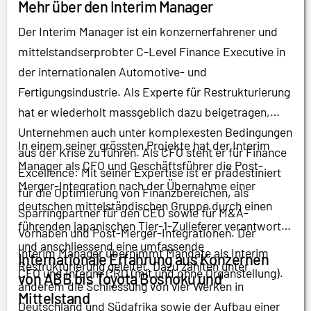
Mehr über den Interim Manager
Der Interim Manager ist ein konzernerfahrener und
mittelstandserprobter C-Level Finance Executive in
der internationalen Automotive- und
Fertigungsindustrie. Als Experte für Restrukturierung
hat er wiederholt massgeblich dazu beigetragen,
Unternehmen auch unter komplexesten Bedingungen
In einem seiner grössten Projekte hat der Interim
aus der Krise zu führen. Als CFO steht er für Finance
Manager als CFO und Geschäftsführer die Post-
Excellence: Mit seiner Expertise ist er prädestiniert
Merger-Integration nach der Übernahme einer
für die Optimierung von Finanzbereichen, als
deutschen mittelständischen Gruppe durch einen
Sparringpartner für den CEO sowie für M&A-
führenden japanischen Tier-1-Zulieferer verantwortet
Vorhaben und Post-Merger-Integrationen. Der
und anschliessend eine umfassende
Interim Manager übernimmt Mandate als Interim
Internationale Erfahrung aus Konzernen
Restrukturierung geleitet. Dazu zählten unter
CFO und Interim CRO (mit und ohne Organstellung).
von ABB bis Toyota Boshoku und
anderem die Schliessung von vier Werken in
Mittelstand
Deutschland und Südafrika sowie der Aufbau einer