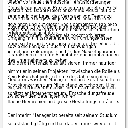
wieder vor neue thematische Herausforderungen
Dienstleistungen und Prozessen zu erarbeiten. Er ist
gestellt hat. Dabei kreiert er sehr individuell auf die
sehr gut in der Lage, das Vertrauen von Teams zu
Bedürfnisse des jeweiligen Kunden ausgerichtete
gewinnen und auf dieser Basis gemeinsam Projekte
Lösungen. Er wird nicht als klassischer Berater
Seine Kunden schätzen zudem seinen emphatischen
erfolgreich zu gestalten.
wahrgenommen, sondern als hochmotivierter
Umgang mit Mitarbeitenden und Führungskräften
Impulsgeber und Sparringspartner, der bereit ist, die
sowie die Fähigkeit, auch mit schwierigen
Ärmel hochzukrempeln und in den Maschinenraum
Charakteren eine gute Arbeitsbeziehung aufzubauen
des Unternehmens zu gehen.
und deren Potenziale zu aktivieren. Immer häufiger
nimmt er in seinen Projekten inzwischen die Rolle als
Sein Fokus hat sich im Laufe der Jahre von den
Mediator zwischen Management und Gesellschaftern
Grosskonzernen zum Mittelstand verschoben. Hier
ein, wenn Unternehmenskrisen zu Vertrauenskrisen
schätzt er Unternehmertum, Entscheidungsfreude,
zwischen den Beteiligten führen.
flache Hierarchien und grosse Gestaltungsfreiräume.
Der Interim Manager ist bereits seit seinem Studium
selbstständig tätig und hat dabei immer wieder mit