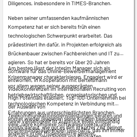
Diligences, insbesondere in TIMES-Branchen.
Neben seiner umfassenden kaufmännischen
Kompetenz hat er sich bereits früh einen
technologischen Schwerpunkt erarbeitet. Das
prädestiniert ihn dafür, in Projekten erfolgreich als
Brückenbauer zwischen Fachbereichen und IT zu
agieren. So hat er bereits vor über 20 Jahren
Am besten lässt der Interim Manager sich als
Software für das Online-Bewerbermanagement
Krisenmanager charakterisieren. Engagiert wird er
entworfen, in Kooperation mit Bertelsmann
vor allem wegen seiner ausgeprägten
Videokonferenzen im internationalen Recruiting von
betriebswirtschaftlichen, organisatorischen und
High Potentials etabliert, Top-100-Unternehmen bei
technologischen Kompetenz in Verbindung mit
der Auswahl von
Erfahrungen aus unterschiedlichsten Branchen.
Telekommunikationsdienstleistungen beraten und
Immer wieder reagieren seine Kunden besonders
Seine Vielseitigkeit ist Ausdruck eines vollständig
viele Jahre komplexe Softwareprojekte unter
positiv darauf, wie gut es ihm in kurzer Zeit gelingt,
empfehlungsbasierenden Geschäfts, das ihn immer
anderem in der Modeindustrie geleitet.
sich ein tiefes Verständnis von Produkten,