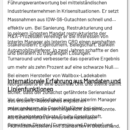
Führungsverantwortung bei mittelständischen
Industrieunternehmen in Krisensituationen. Er setzt
Massnahmen aus IDW-S6-Gutachten schnell und
effektiv um. Bei Sanierung, Restrukturierung und
In seinem jüngsten Mandat restrukturierte der
M&A-Prozessen vereinigt er die Interessen von
Interim Manager als Interim CRO einen namhaften
Stakeholdern, Eigentümern, Belegschaft, Banken
Automobilzulieferer. In zwei Jahren schaffte er den
und Beratern zu tragfähigen Lösungen.
Turnaround und verbesserte das operative Ergebnis
um mehr als zehn Prozent auf eine schwarze Null.
Bei einem Hersteller von Wallbox-Ladekabeln
Internationale Erfahrung aus Mandaten und
reorganisierte er eine Business Unit und stellte damit
Linienfunktionen
sicher, dass der zunächst gefährdete Serienanlauf
Vor der Selbstständigkeit war der Interim Manager
des ersten E-Autos eines englischen
unter anderem als Geschäftsführer bei einer
Premiumherstellers termingerecht starten konnte.
amerikanischen Private Equity Gesellschaft,
Als Geschäftsführer eines internationalen
Operations Director (Cummins und Danaher) und
Prüfmittelherstellers mit Standorten in Deutschland,