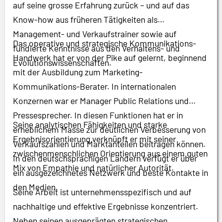
auf seine grosse Erfahrung zurück – und auf das
Know-how aus früheren Tätigkeiten als
Management- und Verkaufstrainer sowie auf
Das operative und strategische Kommunikations-
fundierte Kenntnisse aus den Verhaltens- und
Handwerk hat er von der Pike auf gelernt, beginnend
Evolutionswissenschaften.
mit der Ausbildung zum Marketing-
Kommunikations-Berater. In internationalen
Konzernen war er Manager Public Relations und
Pressesprecher. In diesen Funktionen hat er in
Seine analytischen Fähigkeiten und starke
erheblichem Masse zur deutlichen Verbesserung von
Ergebnisorientierung verknüpft er mit seiner
Verkaufszahlen und Marktanteilen beitragen können.
zwischenmenschlichen Orientierung aus einem guten
In den deutschsprachigen Ländern verfügt er über
Mix von Empathie und natürlicher Autorität.
ein ausgezeichnetes Netzwerk und beste Kontakte in
den Medien.
Seine Arbeit ist unternehmensspezifisch und auf
nachhaltige und effektive Ergebnisse konzentriert.
Neben seinen ausgeprägten strategischen