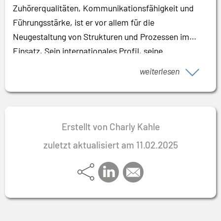
Zuhörerqualitäten, Kommunikationsfähigkeit und
Führungsstärke, ist er vor allem für die
Neugestaltung von Strukturen und Prozessen im
Einsatz. Sein internationales Profil, seine
Mehrsprachigkeit, Seniorität und Fähigkeit, sich sehr
weiterlesen
schnell in Problemstellungen einzuarbeiten, sind die
Grundlage, um komplexe Projekte erfolgreich
umzusetzen. Sich schwierigen Herausforderungen zu
stellen und im Team pragmatische, tragfähige
Erstellt von Charly Kahle
Lösungen zu finden, ist sein persönlicher Antrieb.
zuletzt aktualisiert am 11.02.2025
Seine Erfahrung gibt er als Dozent an Studenten
einer Business School in München weiter.