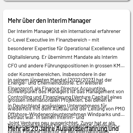
Mehr über den Interim Manager
Der Interim Manager ist ein international erfahrener
C-Level Executive im Finanzbereich – mit
besonderer Expertise für Operational Excellence und
Digitalisierung. Er übernimmt Mandate als Interim
CFO und andere Führungspositionen in grossen KMU
oder Konzernbereichen, insbesondere in der
In seinem jüngsten Mandat (2022/2023) hat der
Energie- und Chemieindustrie. Ein weiterer
Finanzprofi als Finance Director Accounting,
Schwerpunkt des Managers ist das Management von
Controlling und Finanzierung (Venture Capital) eines
grossen internationalen Projekten, bei denen er
in Deutschland ansässigen Unternehmens für
wiederholt mit dem Aufbau und der Leitung von PMO
Offshore-Windenergieunternehmen Windparks und
betraut war. In seinen Interim- und
Joint Ventures neu ausgerichtet. Zuvor hat er als
Beratungsmandaten hat er wiederholt erfolgreich –
Mehr als 20 Jahre Auslandserfahrung und
Group Finance Director für ein internationales