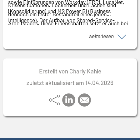
sowie Einführungen von Workday (ERP), LucaNet,
Krisensituationen. Lockerheit und Lachen sind
(Konsolidierung) und MS Power BI (Business
dennoch ein fester Bestandteil eines jeden
Intelligence). Der Aufbau von Shared-Service-
Arbeitstages. Diese Eigenschaften setzt er auch bei
Centern und das Offshoring nach Indien, Irland,
seinen Tätigkeiten als Lehrbeauftragter an
weiterlesen
Polen und auf die Philippinen waren weitere
verschiedenen Hochschulen ein.
internationale Projekte – wie auch das Business
Process Outsourcing (BPO) einer IT-Infrastruktur mit
einem Volumen von mehr als einer Milliarde Euro.
Erstellt von Charly Kahle
zuletzt aktualisiert am 14.04.2026