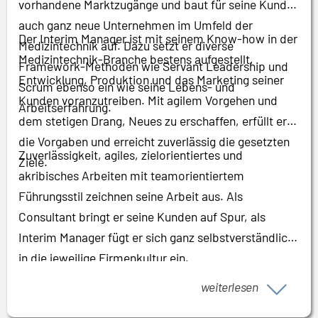
vorhandene Marktzugänge und baut für seine Kunden
auch ganz neue Unternehmen im Umfeld der
Der Interim Manager ist mit seinem Know-how in der
Medizintechnik auf. Dazu setzt er diverse
Medizintechnik-Branche bestens aufgestellt,
Framework-Methoden wie Servant Leadership und
Entwicklung, Produktion und das Marketing seiner
Scrum ebenso ein wie seine Lebens- und
Kunden voranzutreiben. Mit agilem Vorgehen und
Arbeitserfahrung.
dem stetigen Drang, Neues zu erschaffen, erfüllt er
die Vorgaben und erreicht zuverlässig die gesetzten
Zuverlässigkeit, agiles, zielorientiertes und
Ziele.
akribisches Arbeiten mit teamorientiertem
Führungsstil zeichnen seine Arbeit aus. Als
Consultant bringt er seine Kunden auf Spur, als
Interim Manager fügt er sich ganz selbstverständlich
in die jeweilige Firmenkultur ein.
weiterlesen