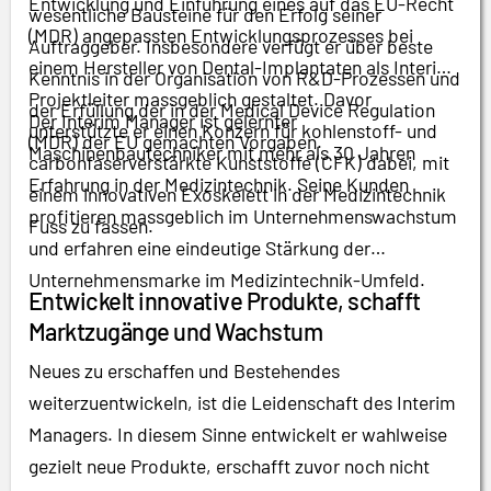
Entwicklung und Einführung eines auf das EU-Recht
wesentliche Bausteine für den Erfolg seiner
(MDR) angepassten Entwicklungsprozesses bei
Auftraggeber. Insbesondere verfügt er über beste
einem Hersteller von Dental-Implantaten als Interim
Kenntnis in der Organisation von R&D-Prozessen und
Projektleiter massgeblich gestaltet. Davor
der Erfüllung der in der Medical Device Regulation
Der Interim Manager ist gelernter
unterstützte er einen Konzern für kohlenstoff- und
(MDR) der EU gemachten Vorgaben.
Maschinenbautechniker mit mehr als 30 Jahren
carbonfaserverstärkte Kunststoffe (CFK) dabei, mit
Erfahrung in der Medizintechnik. Seine Kunden
einem innovativen Exoskelett in der Medizintechnik
profitieren massgeblich im Unternehmenswachstum
Fuss zu fassen.
und erfahren eine eindeutige Stärkung der
Unternehmensmarke im Medizintechnik-Umfeld.
Entwickelt innovative Produkte, schafft
Marktzugänge und Wachstum
Neues zu erschaffen und Bestehendes
weiterzuentwickeln, ist die Leidenschaft des Interim
Managers. In diesem Sinne entwickelt er wahlweise
gezielt neue Produkte, erschafft zuvor noch nicht