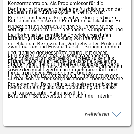
Konzernzentralen. Als Problemlöser für die
Der Interim Manager bietet eine Ausbildung von der
Lebensmittelindustrie optimiert er nicht nur
Produkt- und Verpackungsentwicklung bis hin zu
Betriebsergebnisse und Produktionsauslastung. Er
Marketing und Vertrieb. In den 25 Jahren seiner
verfügt ausserdem über besondere Kompetenz und
Laufbahn hat er sämtliche Entwicklungsstufen
Erfahrung in der Entwicklung von Premium-
durchlaufen: Bezirksleiter, Vertriebsleiter, Prokurist
Zweitmarken und Private-Label-Lösungen für den
und Mitglied der Geschäftsleitung. Mit dieser
LEH sowie Discounter. Zu seinen besonderen
Sein Anspruch an sich selbst: Anders zu sein als
Erfahrung garantiert er die praxisnahe Steuerung
Stärken zählt der Mut, kreative Lösungsansätze zu
andere und dabei besser zu sein. Seine Haltung und
sowie den qualifizierten und machbaren Auf- und
fördern und neue Wege zu beschreiten.
Leistungsbereitschaft ziehen die Menschen in den
Ausbau von Vertriebsorganisationen ebenso wie die
Projekten mit. Dazu trägt auch sein empathischer
Restrukturierung und das Outsourcing von Sales-
und konsequenter Führungsstil bei.
Bereichen. Selbstverständlich stellt der Interim
Manager sein umfangreiches und belastbares
Netzwerk zu Herstellern, Zulieferen und Einkäufern in
weiterlesen
den Dienst seiner Auftraggeber.