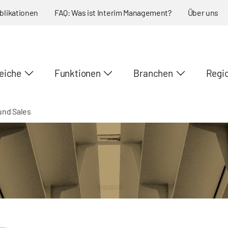
blikationen
FAQ: Was ist Interim Management?
Über uns
eiche
Funktionen
Branchen
Regi
und Sales