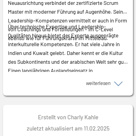
Neuausrichtung verbindet der zertifizierte Scrum
Master mit moderner Führung auf Augenhöhe. Seine
Leadership-Kompetenzen vermittelt er auch in Form
Über technische Expertise und Leadership-
von Coachings und Fortbildungen – im C-Level
Qualitäten hinaus bietet der Experte ausgeprägte
ebenso wie für Führungskräfte im Mittelbau.
interkulturelle Kompetenzen. Er hat viele Jahre in
Indien und Kuwait gelebt. Daher kennt er die Kultur
des Subkontinents und der arabischen Welt sehr gut.
Einen langjährigen Auslandseinsatz in
Grossbritannien und zahlreiche Projekte mit
weiterlesen
internationalem Teams hat er genutzt, um seine
Führungsqualitäten und sein internationales
Netzwerk in Wirtschaft und Wissenschaft stets
weiterzuentwickeln. Seine diplomatischen
Erstellt von Charly Kahle
Fähigkeiten hat er unter anderem beim Aufbau eines
zuletzt aktualisiert am 11.02.2025
Unternehmens (Public Private Partnership) zur