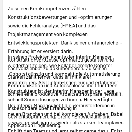
Zu seinen Kernkompetenzen zählen
Konstruktionsbewertungen und -optimierungen
sowie die Fehleranalyse (FMEA) und das
Projektmanagement von komplexen
Entwicklungsprojekten. Dank seiner umfangreichen
Erfahrung ist er versiert darin,
In seinen Projekten konnte der Interim Manager
Konstruktionsprozesse optimal zu gestalten und
wiederholt zeigen, wie kollaborierende Roboter
nachvollziehbar zu dokumentieren. Zu seinen
(Cobots) günstig und kompakt die Automatisierung
Stärken zählt ferner, dass er mit klarer
vorantreiben. Als Diplom-Ingenieur und erfahrener
Kommunikation und Aufgeschlossenheit für Ideen
Konstrukteur ist der Interim Manager in der Lage,
schnell eine produktive Arbeitsatmosphäre herstellt.
schnell Sonderlösungen zu finden. Hier verfügt er
Der Interim Manager liebt die Herausforderung in
insbesondere über Erfahrung in
neuen Branchen und bei komplexen Aufgaben. Dabei
Gewichtsoptimierung, Greifer-Entwicklung und
erweist er sich immer wieder als starker Teamplayer.
Application Engineering.
Er hilft den Teams und lernt selbst gerne dazu. Er ist