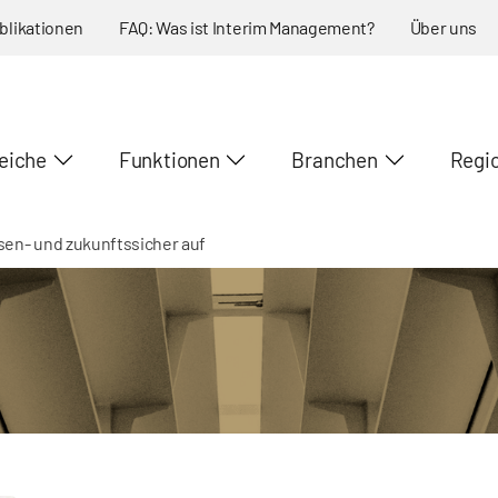
blikationen
FAQ: Was ist Interim Management?
Über uns
eiche
Funktionen
Branchen
Regi
isen- und zukunftssicher auf