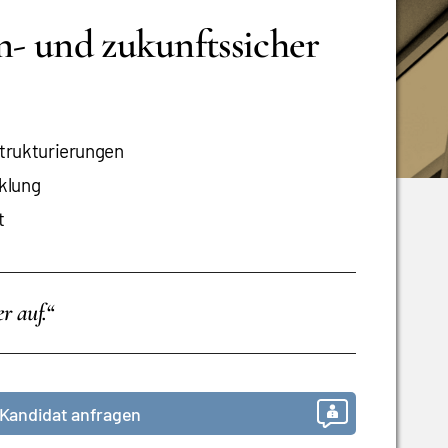
n- und zukunftssicher
strukturierungen
klung
t
r auf.“
Kandidat anfragen