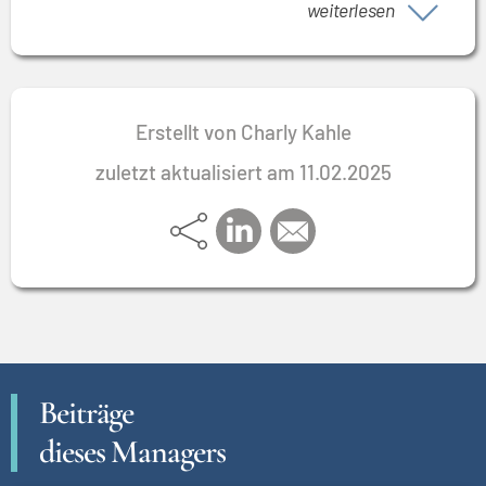
weiterlesen
Leistungsbereitschaft und Leistungsfähigkeit der
Mitarbeitenden. Er verfügt über die Fähigkeit,
Mitarbeitende zu motivieren und bei ihnen eine
Identifikation mit ihrem Arbeitsplatz und
Erstellt von Charly Kahle
Arbeitgeber herzustellen. Gleichzeitig entwickelt er
zuletzt aktualisiert am 11.02.2025
eine eigene hohe Identifikation mit Arbeitgeber und
Arbeitsplatz. Er ist umsetzungsstark im
Tagesgeschäft bei klarer Zielorientierung und verfügt
über einen ausgeprägten Ehrgeiz, vereinbarte Ziele
zu erreichen.
Beiträge
dieses Managers