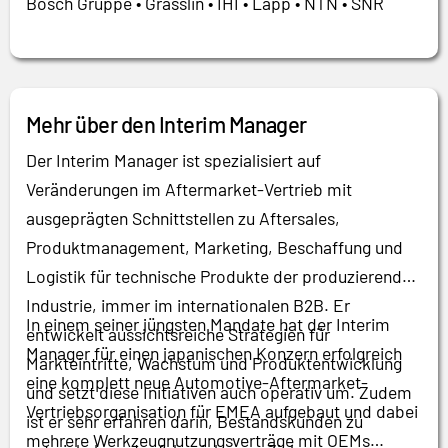
Bosch Gruppe • Grässlin • IHI • Lapp • NTN • SNR
Mehr über den Interim Manager
Der Interim Manager ist spezialisiert auf
Veränderungen im Aftermarket-Vertrieb mit
ausgeprägten Schnittstellen zu Aftersales,
Produktmanagement, Marketing, Beschaffung und
Logistik für technische Produkte der produzierenden
Industrie, immer im internationalen B2B. Er
In einem seiner jüngsten Mandate hat der Interim
entwickelt aussichtsreiche Strategien für
Manager für einen japanischen Konzern erfolgreich
Markteintritte, Wachstum und Produktentwicklung
eine komplett neue Automotive-Aftermarket-
und setzt diese Initiativen auch operativ um. Zudem
Vertriebsorganisation für EMEA aufgebaut und dabei
ist er sehr erfahren darin, Bestandskunden zu
mehrere Werkzeugnutzungsverträge mit OEMs