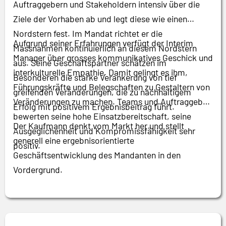
Auftraggebern und Stakeholdern intensiv über die
Ziele der Vorhaben ab und legt diese wie einen
Nordstern fest. Im Mandat richtet er die
Aufgrund seiner Erfahrungen verfügt der Interim
Massnahmen kontinuierlich an diesem Nordstern
Manager über grosses kommunikatives Geschick und
aus. Seine Geschäftspartner schätzen im
interkulturelle Empathie. Damit gelingt es ihm,
Besonderen die starke Verankerung von tief
Führungskräfte und Belegschaften zu Gestaltern von
greifenden Veränderungen, die zu nachhaltigem
Veränderungen zu machen. Teams und Auftraggeber
Erfolg mit positivem Ergebnisbeitrag führt.
bewerten seine hohe Einsatzbereitschaft, seine
Der Kaufmann denkt vom Markt her und stellt
Ausgeglichenheit und Kompromissfähigkeit sehr
generell eine ergebnisorientierte
positiv.
Geschäftsentwicklung des Mandanten in den
Vordergrund.