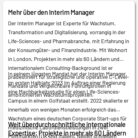
Mehr über den Interim Manager
Der Interim Manager ist Experte für Wachstum,
Transformation und Digitalisierung, vorrangig in der
Life-Sciences- und Pharmabranche, mit Erfahrung in
der Konsumgüter- und Finanzindustrie. Mit Wohnort
in London, Projekten in mehr als 60 Ländern und
internationalem Consulting-Background ist er
In seinem jüngsten Mandat hat der Interim Manager
prädestiniert für strategische und operative C-Level-
im ersten Halbjahr 2023 im Auftrag einer Regierung
Mandate und vergleichbare Führungsrollen in
eine Machbarkeitsstudie für einen Life-Sciences-
ambitionierten Wachstumsprojekten.
Campus in einem Golfstaat erstellt. 2022 skalierte er
innerhalb von wenigen Monaten erfolgreich das
Wachstum eines deutschen Corporate Start-ups für
Weit überdurchschnittliche internationale
medizinische Labordienstleistungen in zwei
Expertise: Projekte in mehr als 60 Ländern
Pilotmärkten (UK und Italien). Neben schnellem