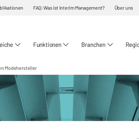
blikationen
FAQ: Was ist Interim Management?
Über uns
eiche
Funktionen
Branchen
Regi
en Modehersteller