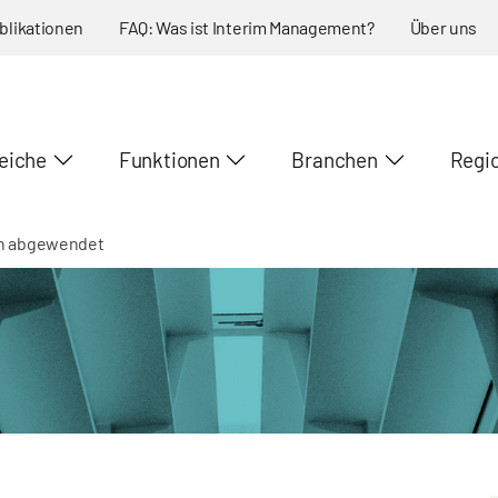
blikationen
FAQ: Was ist Interim Management?
Über uns
eiche
Funktionen
Branchen
Regi
ch abgewendet