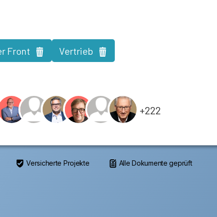
er Front
Vertrieb
+222
Versicherte Projekte
Alle Dokumente geprüft