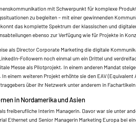
ehmenskommunikation mit Schwerpunkt für komplexe Produkte 
ngssituationen zu begleiten – mit einer gewinnenden Kommun
gekonnt das komplette Spektrum der klassischen und digitale
nsabteilungen ebenso zur Verfügung wie für Projekte in Ko
eise als Director Corporate Marketing die digitale Kommunik
n LinkedIn-Followern noch einmal um ein Drittel und verdrei
gitale Messe als Pilotprojekt. In einem anderen Mandat steig
In einem weiteren Projekt erhöhte sie den EAV (Equivalent A
ftraggebers über ihr Netzwerk unter anderem in Fachartikeln 
ernen in Nordamerika und Asien
als freiberufliche Interim Managerin. Davor war sie unter 
ial Ethernet und Senior Managerin Marketing Europa bei ei