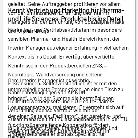
geleitet. Seine Auftraggeber profitieren vor allem
Kennt Vertrieb und Marketing für Pharma-
von der umfassenden Erfahrung des Interim
und Life Sciences-Produkte bis ins Detail
Managers bei der Einführung von Spezialpharmaka
Marketing- und Vertriebsaktivitäten im besonders
und Orphan Drugs.
sensiblen Pharma- und Health-Bereich kennt der
Interim Manager aus eigener Erfahrung in vielfachem
Kontext bis ins Detail. Er verfügt über vertiefte
Kenntnisse in den Produktbereichen ZNS,
Neurologie, Wundversorgung und seltene
Dem Interim Manager ist es wichtig,
Erkrankungen. Selbstverständlich ist er mit den
unterschiedlichste Perspektiven „an einen Tisch zu
Rahmenbedingungen von AMNOG,
bringen“, um in der Summe die bestmöglichen
Heilmittelwerbegesetz und EU Health-Claims-
Lösungsansätze zu realisieren. Er versteht sich auf
Verordnung ebenso vertraut wie mit der
der einen Seite als „Facilitator“, der bereichs- und
Zusammenarbeit mit Zulassungsbehörden in der EU,
funktionsübergreifende Kooperation fördert.
in Deutschland, Italien, Frankreich, Spanien und
Seine umfangreichen Erfahrungen sowohl in
Andererseits sieht er sich als Spezialist für
Belgien.