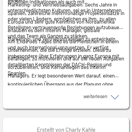
einzelnen Indikationen als auch mit
Marketing- und Vertriebsaufgaben. Sechs Jahre in
unterschiedlichsten Kulturen, sei es in Unternehmen
Spanien, zahlreiche mehrmonatige Projekteinsätze in
oder vielen Ländern, ermöglichen es ihm, zu allen
Europa und sehr gute Kenntnis von Nordamerika
Beteiligten vertrauensvolle Beziehungen aufzubauen
erlauben es dem Interim Manager, globale
und das Team als Ganzes zu stärken.
Marketing- und Vertriebsstrategien zu entwickeln
Am Ende des Tages sind es die Menschen in einem
und auch international umzusetzen. Er verfügt
Unternehmen, die die Erfolge erzielen. Diese zu
insbesondere über Erfahrungen in ganz Europa mit
befähigen, zu motivieren und auf die neuen Aufgaben
detaillierten Kenntnissen der DACH-Region und
vorzubereiten, sind Kernanliegen des Interim
Spanien.
Managers. Er legt besonderen Wert darauf, einen
kontinuierlichen Übergang aus der Planung ohne
Unterbrechung anderer Prozesse nach seinem
weiterlesen
Einsatz zu gewährleisten, indem er seine Expertise
mit Teams und Führungskräften teilt. Seine über
viele Jahre erworbene soziale Kompetenz macht ihn
zu einem ausgezeichneten Teamplayer.
Erstellt von Charly Kahle