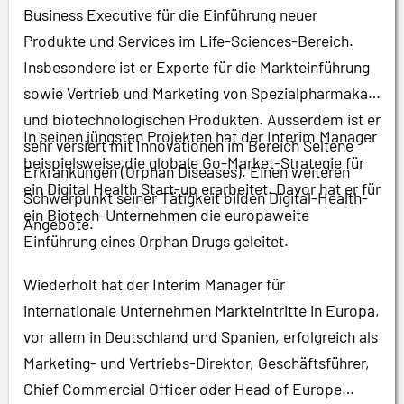
Business Executive für die Einführung neuer
Produkte und Services im Life-Sciences-Bereich.
Insbesondere ist er Experte für die Markteinführung
sowie Vertrieb und Marketing von Spezialpharmaka
und biotechnologischen Produkten. Ausserdem ist er
In seinen jüngsten Projekten hat der Interim Manager
sehr versiert mit Innovationen im Bereich Seltene
beispielsweise die globale Go-Market-Strategie für
Erkrankungen (Orphan Diseases). Einen weiteren
ein Digital Health Start-up erarbeitet. Davor hat er für
Schwerpunkt seiner Tätigkeit bilden Digital-Health-
ein Biotech-Unternehmen die europaweite
Angebote.
Einführung eines Orphan Drugs geleitet.
Wiederholt hat der Interim Manager für
internationale Unternehmen Markteintritte in Europa,
vor allem in Deutschland und Spanien, erfolgreich als
Marketing- und Vertriebs-Direktor, Geschäftsführer,
Chief Commercial Officer oder Head of Europe