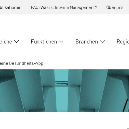
blikationen
FAQ: Was ist Interim Management?
Über uns
eiche
Funktionen
Branchen
Regi
r eine Gesundheits-App