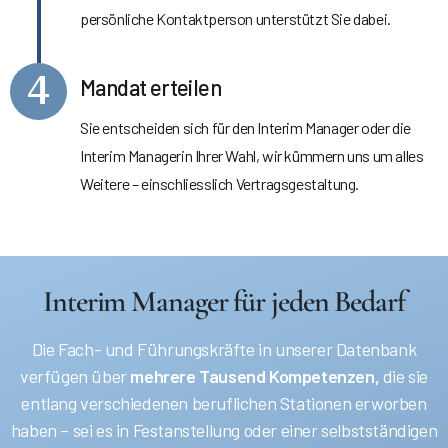
persönliche Kontaktperson unterstützt Sie dabei.
4
Mandat erteilen
Sie entscheiden sich für den Interim Manager oder die
Interim Managerin Ihrer Wahl, wir kümmern uns um alles
Weitere – einschliesslich Vertragsgestaltung.
Interim Manager für jeden Bedarf
Die Fach- und Führungskräfte in unserer Datenbank
verfügen über
mehrere Tausend Kompetenzen,
die sie
entlang verschiedenen beruflichen Stationen erworben
haben – sei es in Festanstellung oder einer selbstständigen