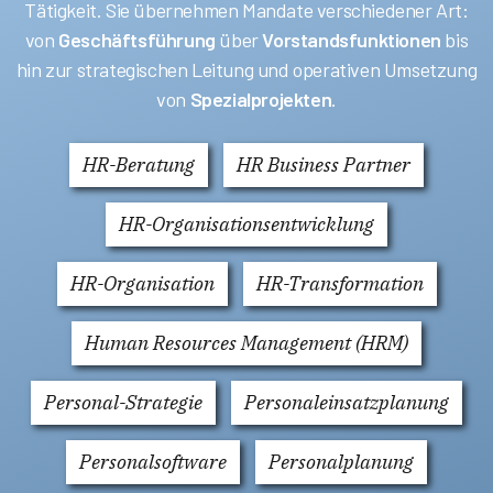
Tätigkeit. Sie übernehmen Mandate verschiedener Art:
von
Geschäftsführung
über
Vorstandsfunktionen
bis
hin zur strategischen Leitung und operativen Umsetzung
von
Spezialprojekten
.
HR-Beratung
HR Business Partner
HR-Organisationsentwicklung
HR-Organisation
HR-Transformation
Human Resources Management (HRM)
Personal-Strategie
Personaleinsatzplanung
Personalsoftware
Personalplanung