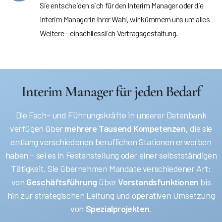
Sie entscheiden sich für den Interim Manager oder die
Interim Managerin Ihrer Wahl, wir kümmern uns um alles
Weitere – einschliesslich Vertragsgestaltung.
Interim Manager für jeden Bedarf
Die Fach- und Führungskräfte in unserer Datenbank
verfügen über
mehrere Tausend Kompetenzen,
die sie
entlang verschiedenen beruflichen Stationen erworben
haben – sei es in Festanstellung oder einer selbstständigen
Tätigkeit. Sie übernehmen Mandate verschiedener Art:
von
Geschäftsführung
über
Vorstandsfunktionen
bis
hin zur strategischen Leitung und operativen Umsetzung
von
Spezialprojekten
.