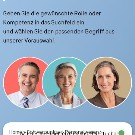
Geben Sie die gewünschte Rolle oder
Kompetenz in das Suchfeld ein
und wählen Sie den passenden Begriff aus
unserer Vorauswahl.
Home
>
Schwerpunkte
>
Personalwesen
>
33 Interim-Experten sind sofort verfügbar