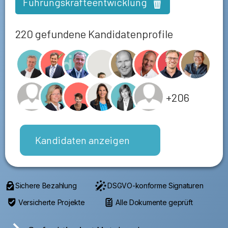
Führungskräfteentwicklung
220 gefundene Kandidatenprofile
+206
Kandidaten anzeigen
Sichere Bezahlung
DSGVO-konforme Signaturen
Versicherte Projekte
Alle Dokumente geprüft