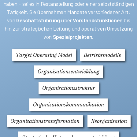
haben – sei es in Festanstellung oder einer selbstständigen
Tätigkeit. Sie übernehmen Mandate verschiedener Art:
von
Geschäftsführung
über
Vorstandsfunktionen
bis
hin zur strategischen Leitung und operativen Umsetzung
von
Spezialprojekten
.
Target Operating Model
Betriebsmodelle
Organisationsentwicklung
Organisationsstruktur
Organisationskommunikation
Organisationstransformation
Reorganisation