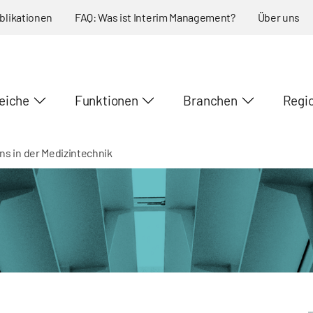
blikationen
FAQ: Was ist Interim Management?
Über uns
eiche
Funktionen
Branchen
Regi
s in der Medizintechnik