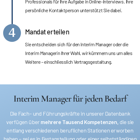
Professionals für Ihre Aufgabe in Online-Interviews. Ihre
persönliche Kontaktperson unterstützt Sie dabei.
4
Mandat erteilen
Sie entscheiden sich für den Interim Manager oder die
Interim Managerin Ihrer Wahl, wir kümmern uns um alles
Weitere – einschliesslich Vertragsgestaltung.
Interim Manager für jeden Bedarf
Die Fach- und Führungskräfte in unserer Datenbank
verfügen über
mehrere Tausend Kompetenzen,
die sie
entlang verschiedenen beruflichen Stationen erworben
haben – sei es in Festanstellung oder einer selbstständigen